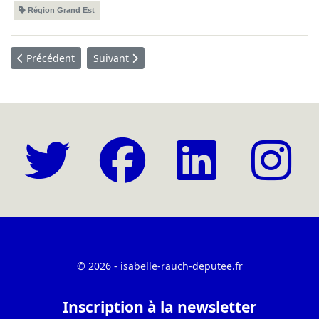
Région Grand Est
Article précédent : Agriculteurs : vivre dignement de son travail
Article suivant : Prise en charge par le Luxem
Précédent
Suivant
© 2026 - isabelle-rauch-deputee.fr
Inscription à la newsletter