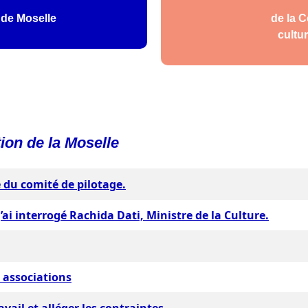
 de Moselle
de la 
cultur
ion de la Moselle
 du comité de pilotage.
 j’ai interrogé Rachida Dati, Ministre de la Culture.
s associations