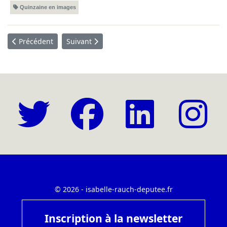
Quinzaine en images
Article précédent : Quinzaine en images - Du 14 au 27 février 
Article suivant : Quinzaine en images - Du 17 a
Précédent
Suivant
© 2026 - isabelle-rauch-deputee.fr
Inscription à la newsletter