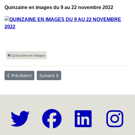
Quinzaine en images du 9 au 22 novembre 2022
Quinzaine en images
Article précédent : Quinzaine en images - Du 23 novembre au
Article suivant : Quinzaine en images - Du 26
Précédent
Suivant